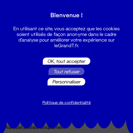
Grand T :
Bienvenue !
S'inscrire
En utilisant ce site, vous acceptez que les cookies
soient utilisés de façon anonyme dans le cadre
d'analyse pour améliorer votre expérience sur
leGrandT.fr.
OK, tout accepter
Tout refuser
Personnaliser
Billetterie
02 51 88 25 25
billetterie@leGrandT.fr
Politique de confidentialité
Du lundi au vendredi 14h → 18h
🚨 Accueil physique impossible jusqu'à l'ouverture
Adresse postale uniquement :