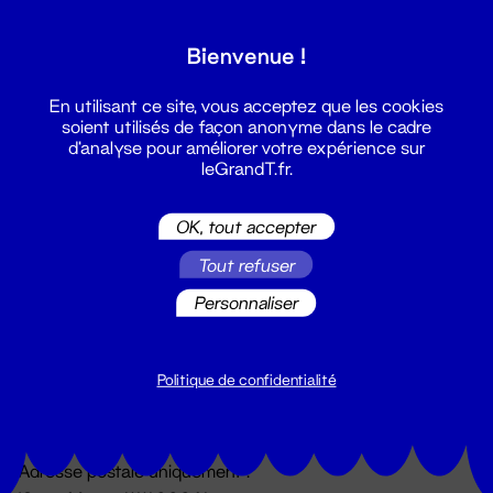
Grand T :
Bienvenue !
S'inscrire
En utilisant ce site, vous acceptez que les cookies
soient utilisés de façon anonyme dans le cadre
d'analyse pour améliorer votre expérience sur
leGrandT.fr.
OK, tout accepter
Tout refuser
Personnaliser
Billetterie
02 51 88 25 25
billetterie@leGrandT.fr
Politique de confidentialité
Du lundi au vendredi 14h → 18h
🚨 Accueil physique impossible jusqu'à l'ouverture
Adresse postale uniquement :