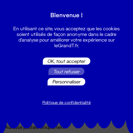
Grand T :
Bienvenue !
S'inscrire
En utilisant ce site, vous acceptez que les cookies
soient utilisés de façon anonyme dans le cadre
d'analyse pour améliorer votre expérience sur
leGrandT.fr.
OK, tout accepter
Tout refuser
Personnaliser
Billetterie
02 51 88 25 25
billetterie@leGrandT.fr
Politique de confidentialité
Du lundi au vendredi 14h → 18h
🚨 Accueil physique impossible jusqu'à l'ouverture
Adresse postale uniquement :