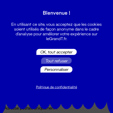
Grand T :
Bienvenue !
S'inscrire
En utilisant ce site, vous acceptez que les cookies
soient utilisés de façon anonyme dans le cadre
d'analyse pour améliorer votre expérience sur
leGrandT.fr.
OK, tout accepter
Tout refuser
Personnaliser
Billetterie
02 51 88 25 25
billetterie@leGrandT.fr
Politique de confidentialité
Du lundi au vendredi 14h → 18h
🚨 Accueil physique impossible jusqu'à l'ouverture
Adresse postale uniquement :