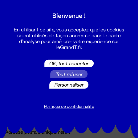
Grand T :
Bienvenue !
S'inscrire
En utilisant ce site, vous acceptez que les cookies
soient utilisés de façon anonyme dans le cadre
d'analyse pour améliorer votre expérience sur
leGrandT.fr.
OK, tout accepter
Tout refuser
Personnaliser
Billetterie
02 51 88 25 25
billetterie@leGrandT.fr
Politique de confidentialité
Du lundi au vendredi 14h → 18h
🚨 Accueil physique impossible jusqu'à l'ouverture
Adresse postale uniquement :