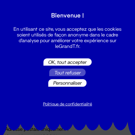
Grand T :
Bienvenue !
S'inscrire
En utilisant ce site, vous acceptez que les cookies
soient utilisés de façon anonyme dans le cadre
d'analyse pour améliorer votre expérience sur
leGrandT.fr.
OK, tout accepter
Tout refuser
Personnaliser
Billetterie
02 51 88 25 25
billetterie@leGrandT.fr
Politique de confidentialité
Du lundi au vendredi 14h → 18h
🚨 Accueil physique impossible jusqu'à l'ouverture
Adresse postale uniquement :