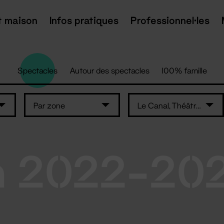
t maison
Infos pratiques
Professionnel·les
Spectacles
Autour des spectacles
100% famille
Par zone
Le Canal, Théâtre du Pays de Redon
n 2022-20