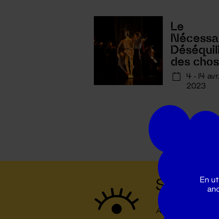
Le
Nécessa
Déséquil
des cho
4 - 14 avr
2023
En ut
Suivez to
ano