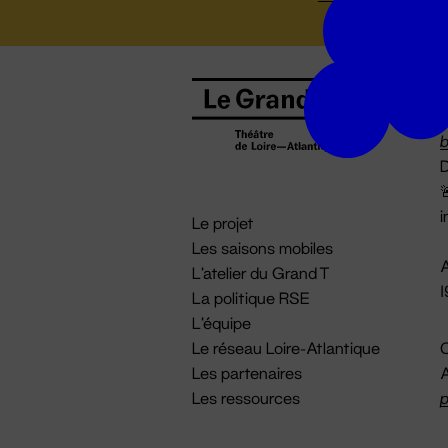
B
0
b
D

i
Le projet
Les saisons mobiles
A
L'atelier du Grand T
La politique RSE
L'équipe
Le réseau Loire-Atlantique
C
Les partenaires
A
Les ressources
p