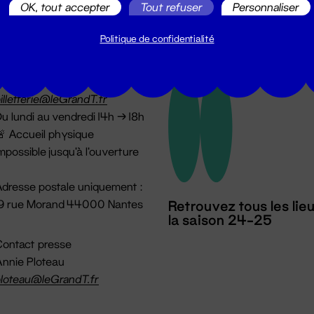
OK, tout accepter
Tout refuser
Personnaliser
Politique de confidentialité
illetterie
2 51 88 25 25
illetterie@leGrandT.fr
u lundi au vendredi 14h → 18h
 Accueil physique
mpossible jusqu'à l'ouverture
dresse postale uniquement :
19 rue Morand 44000 Nantes
Retrouvez tous les lie
la saison 24-25
ontact presse
nnie Ploteau
loteau@leGrandT.fr