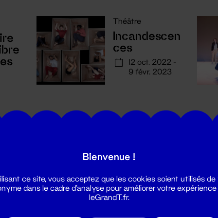
Théâtre
Incandescen
ire
ces
ibre
ses
12 oct. 2022 -
9 févr. 2023
.
Bienvenue !
ilisant ce site, vous acceptez que les cookies soient utilisés de
utes les actualités du Grand T :
nyme dans le cadre d'analyse pour améliorer votre expérience
leGrandT.fr.