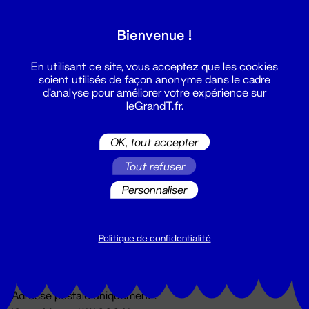
Grand T :
Bienvenue !
S'inscrire
En utilisant ce site, vous acceptez que les cookies
soient utilisés de façon anonyme dans le cadre
d'analyse pour améliorer votre expérience sur
leGrandT.fr.
OK, tout accepter
Tout refuser
Personnaliser
Billetterie
02 51 88 25 25
billetterie@leGrandT.fr
Politique de confidentialité
Du lundi au vendredi 14h → 18h
🚨 Accueil physique impossible jusqu'à l'ouverture
Adresse postale uniquement :