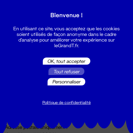
Grand T :
Bienvenue !
S'inscrire
En utilisant ce site, vous acceptez que les cookies
soient utilisés de façon anonyme dans le cadre
d'analyse pour améliorer votre expérience sur
leGrandT.fr.
OK, tout accepter
Tout refuser
Personnaliser
Billetterie
02 51 88 25 25
billetterie@leGrandT.fr
Politique de confidentialité
Du lundi au vendredi 14h → 18h
🚨 Accueil physique impossible jusqu'à l'ouverture
Adresse postale uniquement :