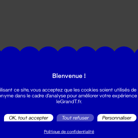
utes les actualités du Grand T :
Bienvenue !
ilisant ce site, vous acceptez que les cookies soient utilisés de
nyme dans le cadre d'analyse pour améliorer votre expérience
leGrandT.fr.
OK, tout accepter
Tout refuser
Personnaliser
illetterie
2 51 88 25 25
Politique de confidentialité
illetterie@leGrandT.fr