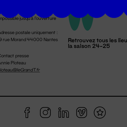
u lundi au vendredi 14h → 18h
 Accueil physique
mpossible jusqu'à l'ouverture
dresse postale uniquement :
19 rue Morand 44000 Nantes
Retrouvez tous les lie
la saison 24-25
ontact presse
nnie Ploteau
loteau@leGrandT.fr