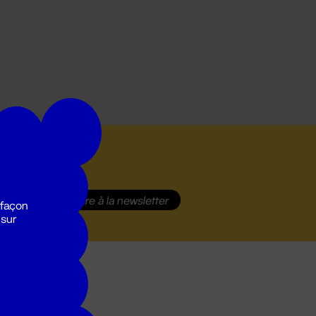
S'inscrire
à la newsletter
 façon
 sur