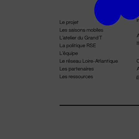
D

i
Le projet
Les saisons mobiles
A
L'atelier du Grand T
La politique RSE
L'équipe
Le réseau Loire-Atlantique
C
Les partenaires
A
Les ressources
p