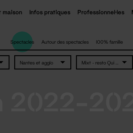
t maison
Infos pratiques
Professionnel·les
Spectacles
Autour des spectacles
100% famille
Nantes et agglo
Mixt - resto Qui Som
n 2022-20