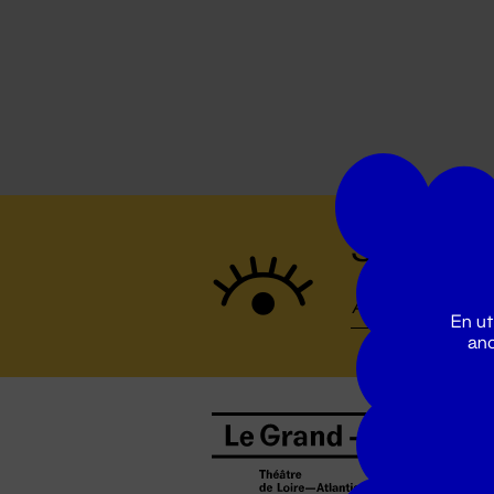
Suivez to
En ut
ano
B
0
b