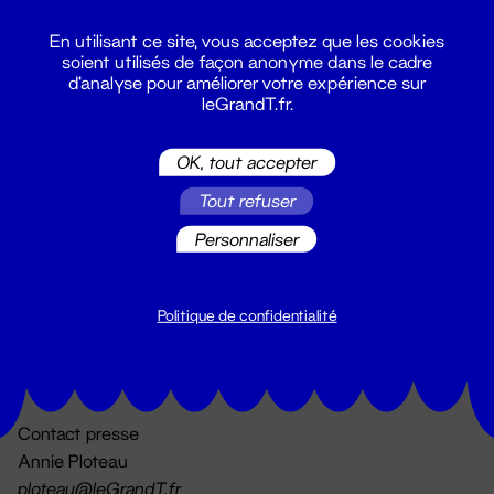
En utilisant ce site, vous acceptez que les cookies
soient utilisés de façon anonyme dans le cadre
d'analyse pour améliorer votre expérience sur
leGrandT.fr.
OK, tout accepter
Billetterie
Tout refuser
02 51 88 25 25
billetterie@leGrandT.fr
Personnaliser
Du lundi au vendredi 14h → 18h
🚨 Accueil physique impossible jusqu'à l'ouverture
Politique de confidentialité
Adresse postale uniquement :
19 rue Morand 44000 Nantes
Contact presse
Annie Ploteau
ploteau@leGrandT.fr