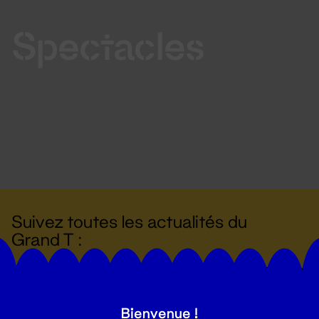
Spectacles
Suivez toutes les actualités du
Grand T :
S'inscrire
Bienvenue !