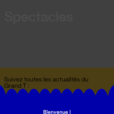
Spectacles
Suivez toutes les actualités du
Grand T :
S'inscrire
Bienvenue !