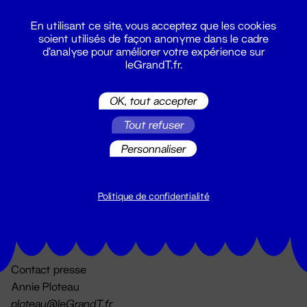
En utilisant ce site, vous acceptez que les cookies
soient utilisés de façon anonyme dans le cadre
d'analyse pour améliorer votre expérience sur
leGrandT.fr.
OK, tout accepter
Billetterie
Tout refuser
02 51 88 25 25
billetterie@leGrandT.fr
Personnaliser
Du lundi au vendredi 14h → 18h
🚨 Accueil physique impossible jusqu'à l'ouverture
Politique de confidentialité
Adresse postale uniquement :
19 rue Morand 44000 Nantes
Contact presse
Annie Ploteau
ploteau@leGrandT.fr