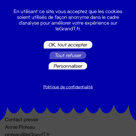
En utilisant ce site, vous acceptez que les cookies
soient utilisés de façon anonyme dans le cadre
d'analyse pour améliorer votre expérience sur
leGrandT.fr.
OK, tout accepter
Billetterie
Tout refuser
02 51 88 25 25
billetterie@leGrandT.fr
Personnaliser
Du lundi au vendredi 14h → 18h
🚨 Accueil physique impossible jusqu'à l'ouverture
Politique de confidentialité
Adresse postale uniquement :
19 rue Morand 44000 Nantes
Contact presse
Annie Ploteau
ploteau@leGrandT.fr