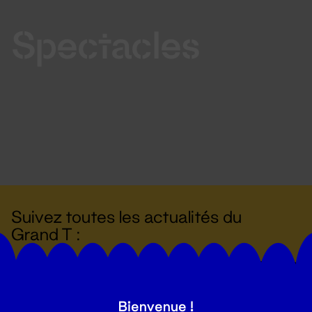
Spectacles
Suivez toutes les actualités du
Grand T :
S'inscrire
Bienvenue !