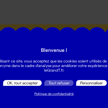
utes les actualités du Grand T :
Bienvenue !
ilisant ce site, vous acceptez que les cookies soient utilisés de
nyme dans le cadre d'analyse pour améliorer votre expérience
leGrandT.fr.
illetterie
2 51 88 25 25
OK, tout accepter
Tout refuser
Personnaliser
illetterie@leGrandT.fr
u lundi au vendredi 14h → 18h
Politique de confidentialité
 Accueil physique
mpossible jusqu'à l'ouverture