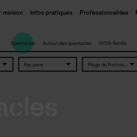
t maison
Infos pratiques
Professionnel·les
Spectacles
Autour des spectacles
100% famille
Par zone
Plage de Portmain - Pornic
acles