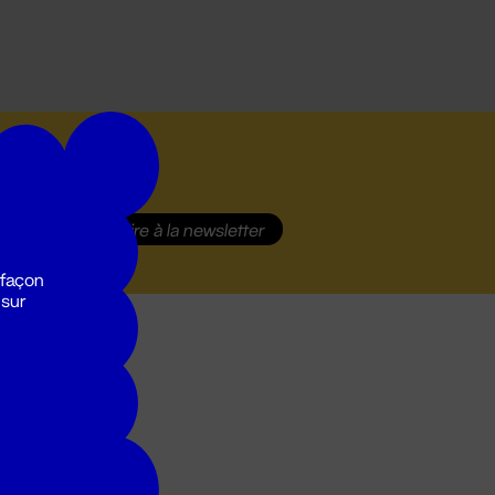
S'inscrire
à la newsletter
 façon
 sur