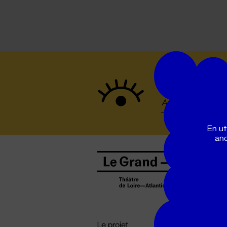
Suivez to
En ut
ano
B
0
b
D

i
Le projet