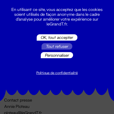
En utilisant ce site, vous acceptez que les cookies
soient utilisés de façon anonyme dans le cadre
d'analyse pour améliorer votre expérience sur
leGrandT.fr.
OK, tout accepter
Billetterie
Tout refuser
02 51 88 25 25
billetterie@leGrandT.fr
Personnaliser
Du lundi au vendredi 14h → 18h
🚨 Accueil physique impossible jusqu'à l'ouverture
Politique de confidentialité
Adresse postale uniquement :
19 rue Morand 44000 Nantes
Contact presse
Annie Ploteau
ploteau@leGrandT.fr