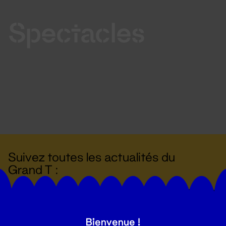
Spectacles
Suivez toutes les actualités du
Grand T :
S'inscrire
Bienvenue !