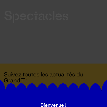
Spectacles
Suivez toutes les actualités du
Grand T :
S'inscrire
Bienvenue !