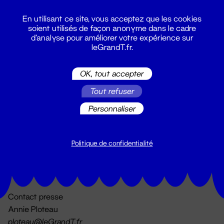
En utilisant ce site, vous acceptez que les cookies
soient utilisés de façon anonyme dans le cadre
d'analyse pour améliorer votre expérience sur
leGrandT.fr.
OK, tout accepter
Billetterie
Tout refuser
02 51 88 25 25
billetterie@leGrandT.fr
Personnaliser
Du lundi au vendredi 14h → 18h
🚨 Accueil physique impossible jusqu'à l'ouverture
Politique de confidentialité
Adresse postale uniquement :
19 rue Morand 44000 Nantes
Contact presse
Annie Ploteau
ploteau@leGrandT.fr