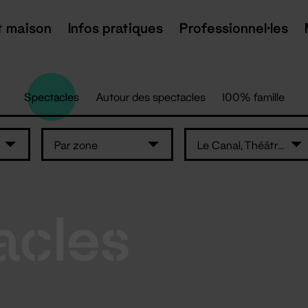
t maison
Infos pratiques
Professionnel·les
Spectacles
Autour des spectacles
100% famille
Par zone
Le Canal, Théâtre du Pays de Redon
acles