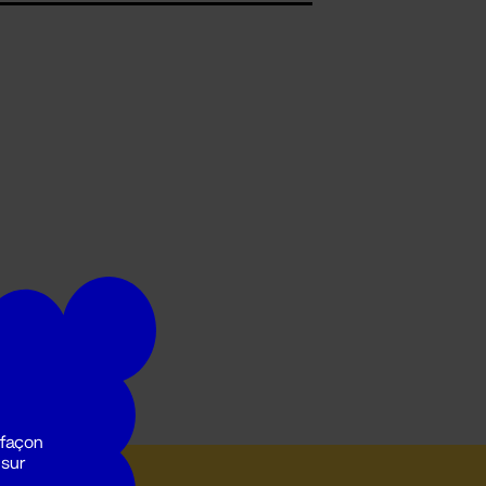
 façon
 sur