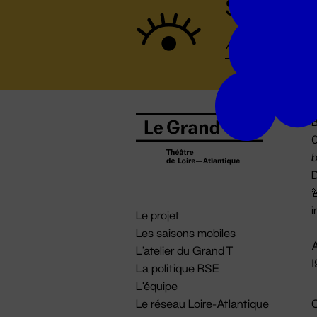
Suivez to
B
0
b
D

i
Le projet
Les saisons mobiles
A
L'atelier du Grand T
La politique RSE
L'équipe
Le réseau Loire-Atlantique
C