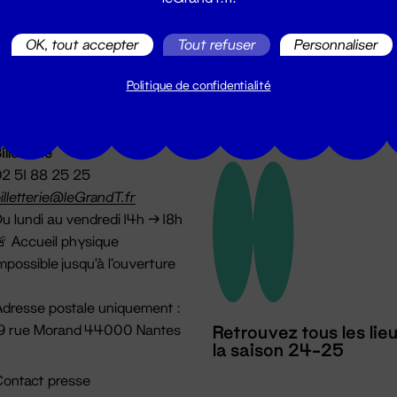
utes les actualités du Grand T :
OK, tout accepter
Tout refuser
Personnaliser
Politique de confidentialité
illetterie
2 51 88 25 25
illetterie@leGrandT.fr
u lundi au vendredi 14h → 18h
 Accueil physique
mpossible jusqu'à l'ouverture
dresse postale uniquement :
19 rue Morand 44000 Nantes
Retrouvez tous les lie
la saison 24-25
ontact presse