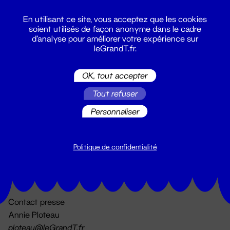
En utilisant ce site, vous acceptez que les cookies
soient utilisés de façon anonyme dans le cadre
d'analyse pour améliorer votre expérience sur
leGrandT.fr.
OK, tout accepter
Billetterie
Tout refuser
02 51 88 25 25
billetterie@leGrandT.fr
Personnaliser
Du lundi au vendredi 14h → 18h
🚨 Accueil physique impossible jusqu'à l'ouverture
Politique de confidentialité
Adresse postale uniquement :
19 rue Morand 44000 Nantes
Contact presse
Annie Ploteau
ploteau@leGrandT.fr