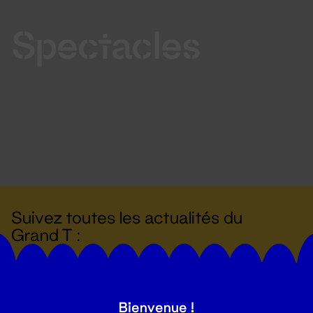
Spectacles
Suivez toutes les actualités du
Grand T :
S'inscrire
Bienvenue !