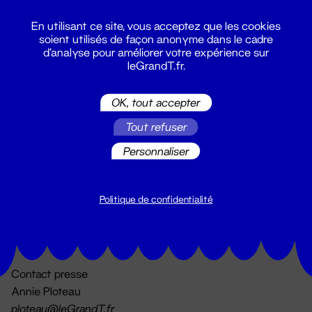
En utilisant ce site, vous acceptez que les cookies
soient utilisés de façon anonyme dans le cadre
d'analyse pour améliorer votre expérience sur
leGrandT.fr.
OK, tout accepter
Billetterie
Tout refuser
02 51 88 25 25
billetterie@leGrandT.fr
Personnaliser
Du lundi au vendredi 14h → 18h
🚨 Accueil physique impossible jusqu'à l'ouverture
Politique de confidentialité
Adresse postale uniquement :
19 rue Morand 44000 Nantes
Contact presse
Annie Ploteau
ploteau@leGrandT.fr