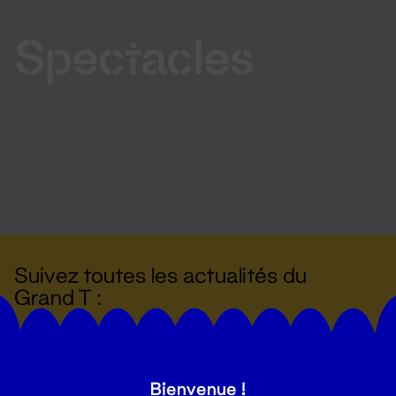
Spectacles
Suivez toutes les actualités du
Grand T :
S'inscrire
Bienvenue !