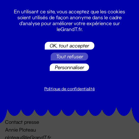
En utilisant ce site, vous acceptez que les cookies
soient utilisés de façon anonyme dans le cadre
d'analyse pour améliorer votre expérience sur
leGrandT.fr.
OK, tout accepter
Billetterie
Tout refuser
02 51 88 25 25
billetterie@leGrandT.fr
Personnaliser
Du lundi au vendredi 14h → 18h
🚨 Accueil physique impossible jusqu'à l'ouverture
Politique de confidentialité
Adresse postale uniquement :
19 rue Morand 44000 Nantes
Contact presse
Annie Ploteau
ploteau@leGrandT.fr