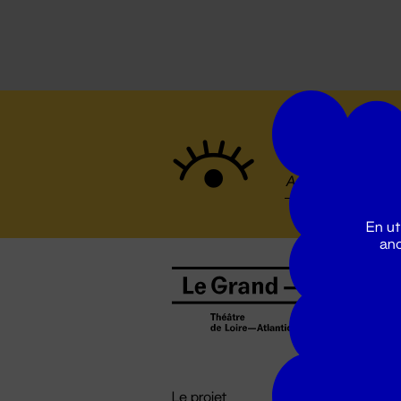
Suivez to
En ut
ano
B
0
b
D

i
Le projet