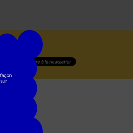
S'inscrire
à la newsletter
 façon
 sur