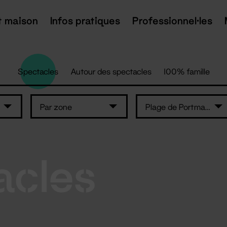
t maison
Infos pratiques
Professionnel·les
Spectacles
Autour des spectacles
100% famille
Par zone
Plage de Portmain - Pornic
acles