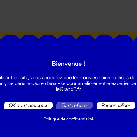
utes les actualités du Grand T :
Bienvenue !
ilisant ce site, vous acceptez que les cookies soient utilisés de
nyme dans le cadre d'analyse pour améliorer votre expérience
leGrandT.fr.
illetterie
2 51 88 25 25
OK, tout accepter
Tout refuser
Personnaliser
illetterie@leGrandT.fr
u lundi au vendredi 14h → 18h
Politique de confidentialité
 Accueil physique
mpossible jusqu'à l'ouverture