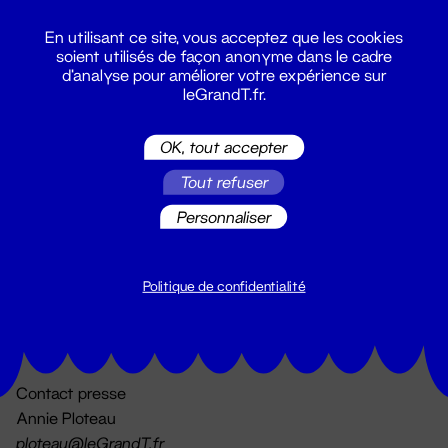
En utilisant ce site, vous acceptez que les cookies
soient utilisés de façon anonyme dans le cadre
d'analyse pour améliorer votre expérience sur
leGrandT.fr.
OK, tout accepter
Billetterie
Tout refuser
02 51 88 25 25
billetterie@leGrandT.fr
Personnaliser
Du lundi au vendredi 14h → 18h
🚨 Accueil physique impossible jusqu'à l'ouverture
Politique de confidentialité
Adresse postale uniquement :
19 rue Morand 44000 Nantes
Contact presse
Annie Ploteau
ploteau@leGrandT.fr