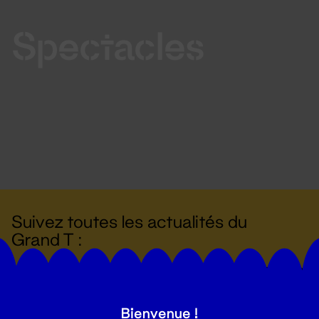
Spectacles
Suivez toutes les actualités du
Grand T :
S'inscrire
Bienvenue !