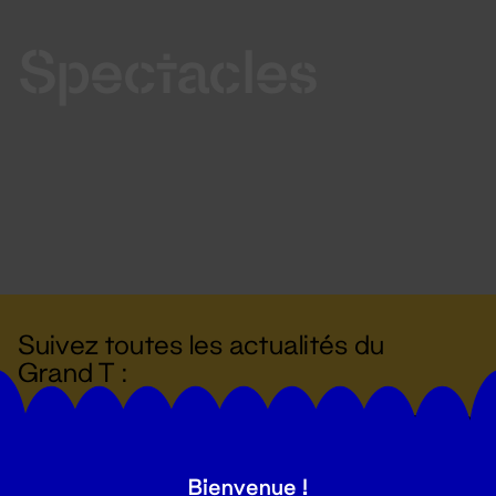
Spectacles
Suivez toutes les actualités du
Grand T :
S'inscrire
Bienvenue !