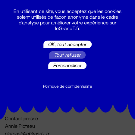
En utilisant ce site, vous acceptez que les cookies
soient utilisés de façon anonyme dans le cadre
d'analyse pour améliorer votre expérience sur
leGrandT.fr.
OK, tout accepter
Billetterie
Tout refuser
02 51 88 25 25
billetterie@leGrandT.fr
Personnaliser
Du lundi au vendredi 14h → 18h
🚨 Accueil physique impossible jusqu'à l'ouverture
Politique de confidentialité
Adresse postale uniquement :
19 rue Morand 44000 Nantes
Contact presse
Annie Ploteau
ploteau@leGrandT.fr