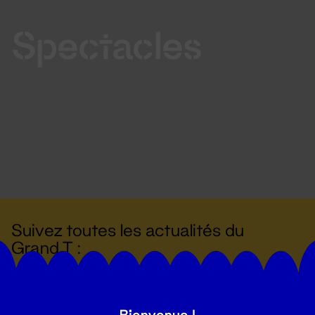
Spectacles
Suivez toutes les actualités du
Grand T :
S'inscrire
Bienvenue !