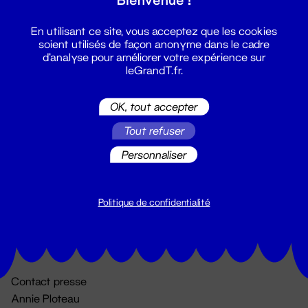
En utilisant ce site, vous acceptez que les cookies
soient utilisés de façon anonyme dans le cadre
d'analyse pour améliorer votre expérience sur
leGrandT.fr.
OK, tout accepter
Billetterie
Tout refuser
02 51 88 25 25
Personnaliser
billetterie@leGrandT.fr
Du lundi au vendredi 14h → 18h
🚨 Accueil physique impossible jusqu'à l'ouverture
Politique de confidentialité
Adresse postale uniquement :
19 rue Morand 44000 Nantes
Contact presse
Annie Ploteau