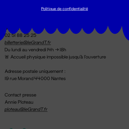
Politique de confidentialité
Billetterie
02 51 88 25 25
billetterie@leGrandT.fr
Du lundi au vendredi 14h → 18h
🚨 Accueil physique impossible jusqu'à l'ouverture
Adresse postale uniquement :
19 rue Morand 44000 Nantes
Contact presse
Annie Ploteau
ploteau@leGrandT.fr