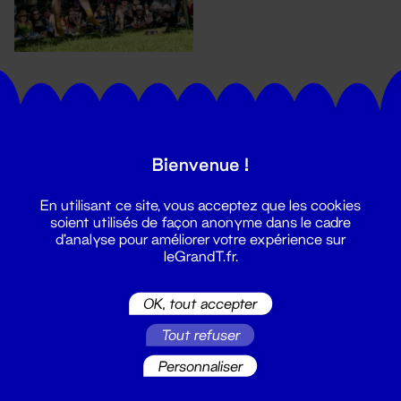
Bienvenue !
En utilisant ce site, vous acceptez que les cookies
Suivez toutes les actualités du
soient utilisés de façon anonyme dans le cadre
Grand T :
d'analyse pour améliorer votre expérience sur
leGrandT.fr.
S'inscrire
OK, tout accepter
Tout refuser
Personnaliser