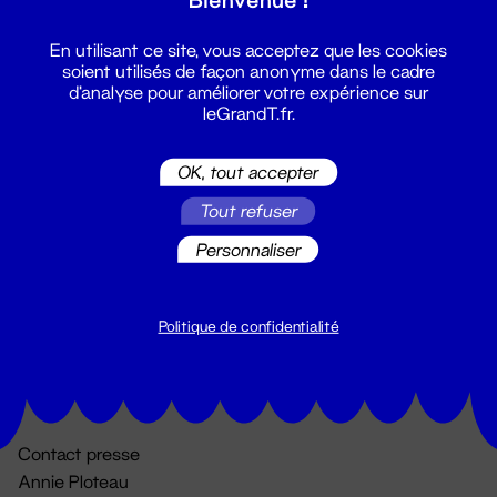
En utilisant ce site, vous acceptez que les cookies
soient utilisés de façon anonyme dans le cadre
d'analyse pour améliorer votre expérience sur
leGrandT.fr.
OK, tout accepter
Billetterie
Tout refuser
02 51 88 25 25
Personnaliser
billetterie@leGrandT.fr
Du lundi au vendredi 14h → 18h
🚨 Accueil physique impossible jusqu'à l'ouverture
Politique de confidentialité
Adresse postale uniquement :
19 rue Morand 44000 Nantes
Contact presse
Annie Ploteau