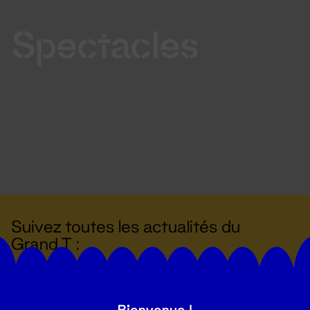
Spectacles
Suivez toutes les actualités du
Grand T :
S'inscrire
Bienvenue !