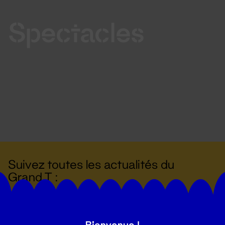
Spectacles
Suivez toutes les actualités du
Grand T :
S'inscrire
Bienvenue !