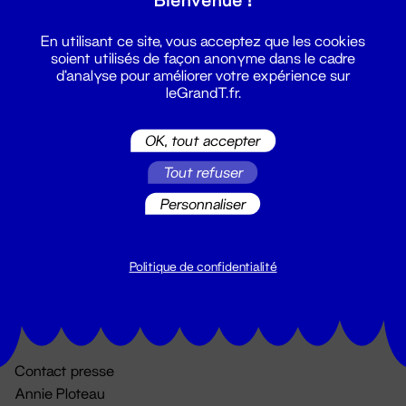
En utilisant ce site, vous acceptez que les cookies
soient utilisés de façon anonyme dans le cadre
d'analyse pour améliorer votre expérience sur
leGrandT.fr.
OK, tout accepter
Billetterie
Tout refuser
02 51 88 25 25
Personnaliser
billetterie@leGrandT.fr
Du lundi au vendredi 14h → 18h
🚨 Accueil physique impossible jusqu'à l'ouverture
Politique de confidentialité
Adresse postale uniquement :
19 rue Morand 44000 Nantes
Contact presse
Annie Ploteau