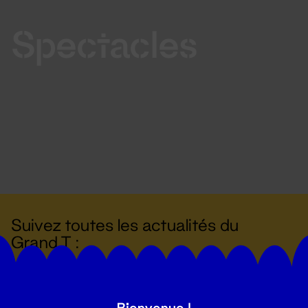
Spectacles
Suivez toutes les actualités du
Grand T :
S'inscrire
Bienvenue !