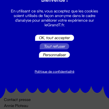
En utilisant ce site, vous acceptez que les cookies
soient utilisés de façon anonyme dans le cadre
d'analyse pour améliorer votre expérience sur
leGrandT.fr.
OK, tout accepter
Billetterie
Tout refuser
02 51 88 25 25
Personnaliser
billetterie@leGrandT.fr
Du lundi au vendredi 14h → 18h
🚨 Accueil physique impossible jusqu'à l'ouverture
Politique de confidentialité
Adresse postale uniquement :
19 rue Morand 44000 Nantes
Contact presse
Annie Ploteau