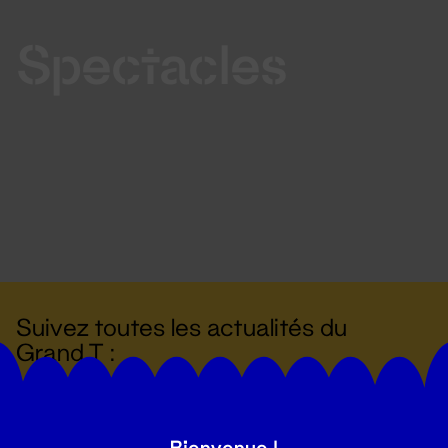
Spectacles
Suivez toutes les actualités du
Grand T :
S'inscrire
Bienvenue !