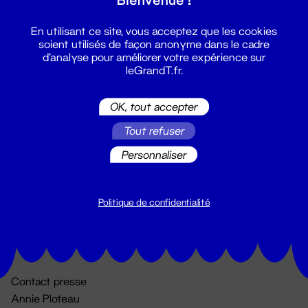
En utilisant ce site, vous acceptez que les cookies
soient utilisés de façon anonyme dans le cadre
d'analyse pour améliorer votre expérience sur
leGrandT.fr.
OK, tout accepter
Billetterie
Tout refuser
02 51 88 25 25
Personnaliser
billetterie@leGrandT.fr
Du lundi au vendredi 14h → 18h
🚨 Accueil physique impossible jusqu'à l'ouverture
Politique de confidentialité
Adresse postale uniquement :
19 rue Morand 44000 Nantes
Contact presse
Annie Ploteau