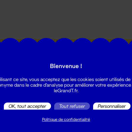
utes les actualités du Grand T :
Bienvenue !
ilisant ce site, vous acceptez que les cookies soient utilisés de
nyme dans le cadre d'analyse pour améliorer votre expérience
leGrandT.fr.
illetterie
OK, tout accepter
Tout refuser
Personnaliser
2 51 88 25 25
illetterie@leGrandT.fr
Politique de confidentialité
u lundi au vendredi 14h → 18h
 Accueil physique