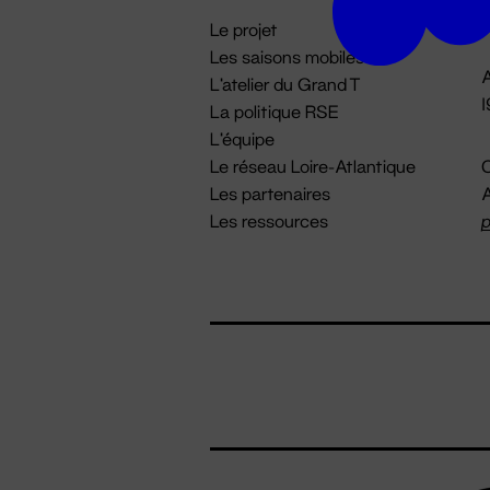
i
Le projet
Les saisons mobiles
A
L'atelier du Grand T
La politique RSE
L'équipe
Le réseau Loire-Atlantique
C
Les partenaires
A
Les ressources
p