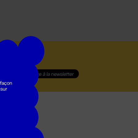
S'inscrire
à la newsletter
 façon
 sur