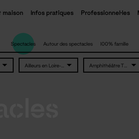
t maison
Infos pratiques
Professionnel·les
Spectacles
Autour des spectacles
100% famille
Ailleurs en Loire-Atlantique
Amphithéâtre Thomas Narcejac
acles