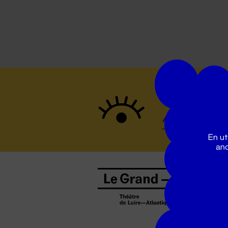
Suivez to
En ut
ano
B
0
b
D
