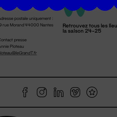
mpossible jusqu'à l'ouverture
dresse postale uniquement :
19 rue Morand 44000 Nantes
Retrouvez tous les lie
la saison 24-25
ontact presse
nnie Ploteau
loteau@leGrandT.fr