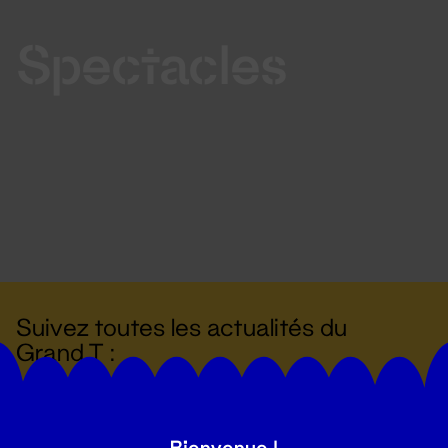
Spectacles
Suivez toutes les actualités du
Grand T :
S'inscrire
Bienvenue !