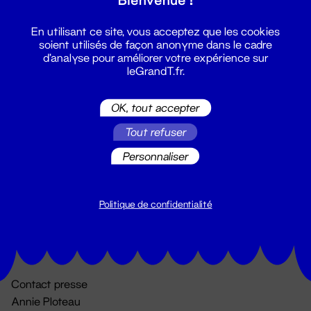
En utilisant ce site, vous acceptez que les cookies
soient utilisés de façon anonyme dans le cadre
d'analyse pour améliorer votre expérience sur
leGrandT.fr.
OK, tout accepter
Billetterie
Tout refuser
02 51 88 25 25
Personnaliser
billetterie@leGrandT.fr
Du lundi au vendredi 14h → 18h
🚨 Accueil physique impossible jusqu'à l'ouverture
Politique de confidentialité
Adresse postale uniquement :
19 rue Morand 44000 Nantes
Contact presse
Annie Ploteau