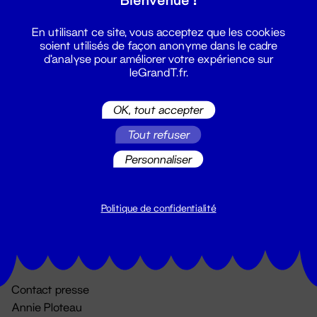
En utilisant ce site, vous acceptez que les cookies
soient utilisés de façon anonyme dans le cadre
d'analyse pour améliorer votre expérience sur
leGrandT.fr.
OK, tout accepter
Billetterie
Tout refuser
02 51 88 25 25
Personnaliser
billetterie@leGrandT.fr
Du lundi au vendredi 14h → 18h
🚨 Accueil physique impossible jusqu'à l'ouverture
Politique de confidentialité
Adresse postale uniquement :
19 rue Morand 44000 Nantes
Contact presse
Annie Ploteau