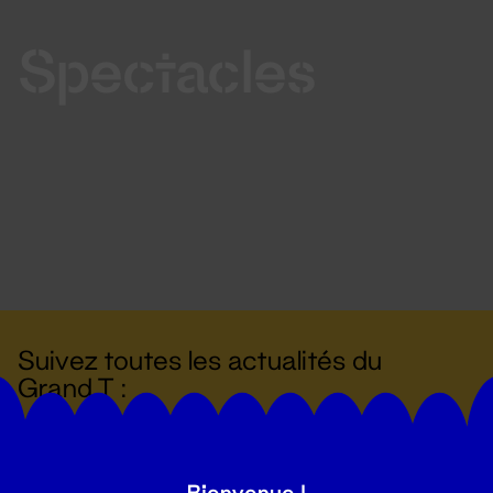
Spectacles
Suivez toutes les actualités du
Grand T :
S'inscrire
Bienvenue !