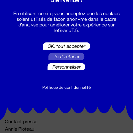
En utilisant ce site, vous acceptez que les cookies
soient utilisés de façon anonyme dans le cadre
d'analyse pour améliorer votre expérience sur
leGrandT.fr.
OK, tout accepter
Billetterie
Tout refuser
02 51 88 25 25
Personnaliser
billetterie@leGrandT.fr
Du lundi au vendredi 14h → 18h
🚨 Accueil physique impossible jusqu'à l'ouverture
Politique de confidentialité
Adresse postale uniquement :
19 rue Morand 44000 Nantes
Contact presse
Annie Ploteau