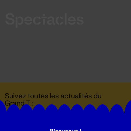
Spectacles
Suivez toutes les actualités du
Grand T :
S'inscrire
Bienvenue !