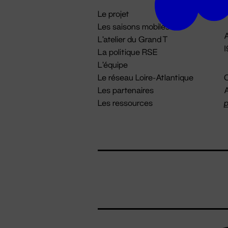
i
Le projet
Les saisons mobiles
A
L'atelier du Grand T
La politique RSE
L'équipe
Le réseau Loire-Atlantique
C
Les partenaires
A
Les ressources
p