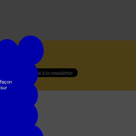
S'inscrire
à la newsletter
 façon
 sur