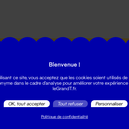
utes les actualités du Grand T :
Bienvenue !
ilisant ce site, vous acceptez que les cookies soient utilisés de
nyme dans le cadre d'analyse pour améliorer votre expérience
leGrandT.fr.
illetterie
OK, tout accepter
Tout refuser
Personnaliser
2 51 88 25 25
illetterie@leGrandT.fr
Politique de confidentialité
u lundi au vendredi 14h → 18h
 Accueil physique