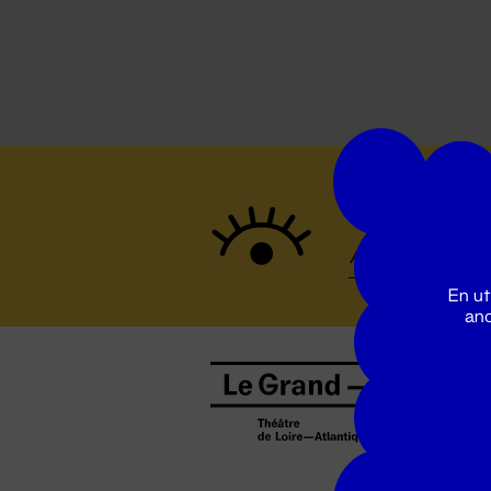
Suivez to
En ut
ano
B
0
b
D
