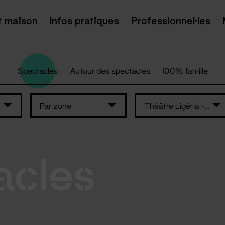
t maison
Infos pratiques
Professionnel·les
Spectacles
Autour des spectacles
100% famille
Par zone
Théâtre Ligéria - Sainte-Luce-sur-Loire
acles