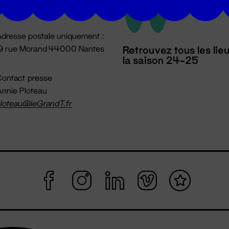
mpossible jusqu'à l'ouverture
dresse postale uniquement :
19 rue Morand 44000 Nantes
Retrouvez tous les lie
la saison 24-25
ontact presse
nnie Ploteau
loteau@leGrandT.fr