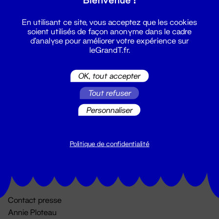
En utilisant ce site, vous acceptez que les cookies
soient utilisés de façon anonyme dans le cadre
d'analyse pour améliorer votre expérience sur
leGrandT.fr.
OK, tout accepter
Billetterie
Tout refuser
02 51 88 25 25
Personnaliser
billetterie@leGrandT.fr
Du lundi au vendredi 14h → 18h
🚨 Accueil physique impossible jusqu'à l'ouverture
Politique de confidentialité
Adresse postale uniquement :
19 rue Morand 44000 Nantes
Contact presse
Annie Ploteau