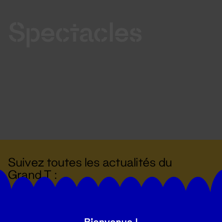
Spectacles
Suivez toutes les actualités du
Grand T :
S'inscrire
Bienvenue !