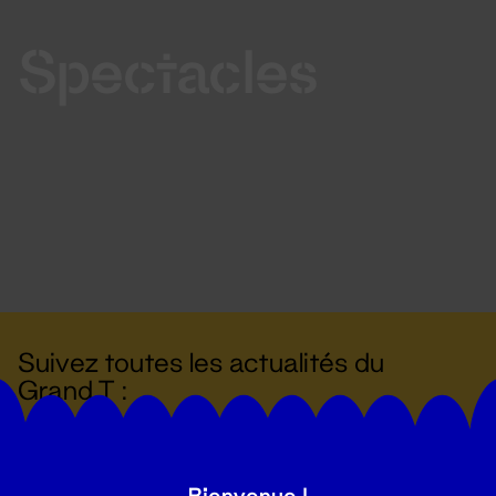
Spectacles
Suivez toutes les actualités du
Grand T :
S'inscrire
Bienvenue !