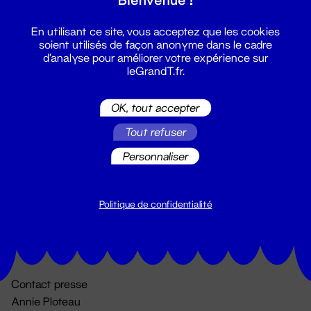
En utilisant ce site, vous acceptez que les cookies
soient utilisés de façon anonyme dans le cadre
d'analyse pour améliorer votre expérience sur
leGrandT.fr.
OK, tout accepter
Billetterie
Tout refuser
02 51 88 25 25
Personnaliser
billetterie@leGrandT.fr
Du lundi au vendredi 14h → 18h
🚨 Accueil physique impossible jusqu'à l'ouverture
Politique de confidentialité
Adresse postale uniquement :
19 rue Morand 44000 Nantes
Contact presse
Annie Ploteau