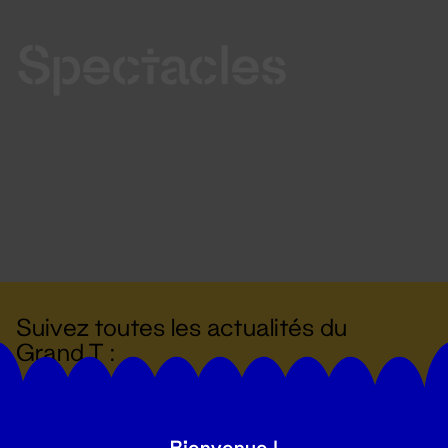
Spectacles
Suivez toutes les actualités du
Grand T :
S'inscrire
Bienvenue !