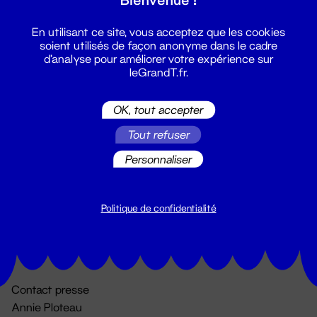
En utilisant ce site, vous acceptez que les cookies
soient utilisés de façon anonyme dans le cadre
d'analyse pour améliorer votre expérience sur
leGrandT.fr.
OK, tout accepter
Billetterie
Tout refuser
02 51 88 25 25
Personnaliser
billetterie@leGrandT.fr
Du lundi au vendredi 14h → 18h
🚨 Accueil physique impossible jusqu'à l'ouverture
Politique de confidentialité
Adresse postale uniquement :
19 rue Morand 44000 Nantes
Contact presse
Annie Ploteau