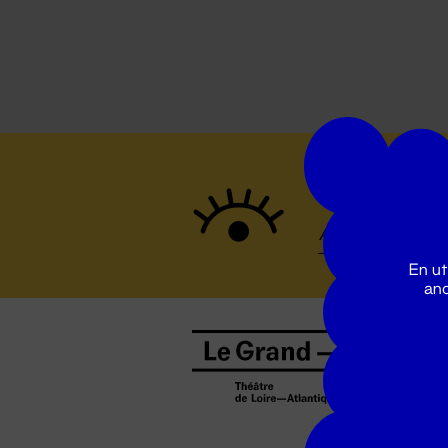
Suivez to
En ut
ano
B
0
b
D
