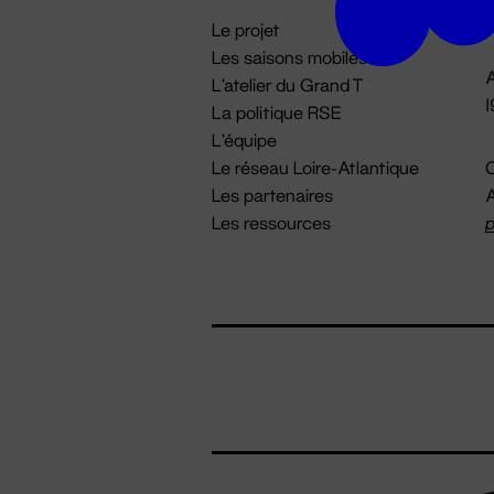
i
Le projet
Les saisons mobiles
A
L'atelier du Grand T
La politique RSE
L'équipe
Le réseau Loire-Atlantique
C
Les partenaires
A
Les ressources
p