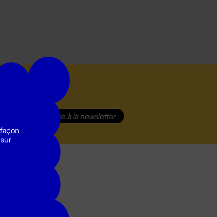
S'inscrire
à la newsletter
 façon
 sur