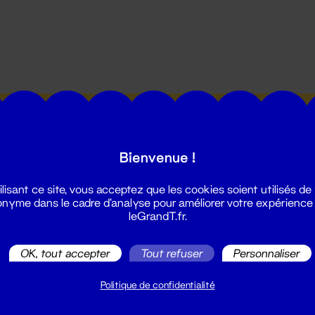
utes les actualités du Grand T :
Bienvenue !
ilisant ce site, vous acceptez que les cookies soient utilisés de
nyme dans le cadre d'analyse pour améliorer votre expérience
leGrandT.fr.
illetterie
OK, tout accepter
Tout refuser
Personnaliser
2 51 88 25 25
illetterie@leGrandT.fr
Politique de confidentialité
u lundi au vendredi 14h → 18h
 Accueil physique