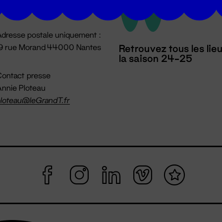
mpossible jusqu'à l'ouverture
dresse postale uniquement :
19 rue Morand 44000 Nantes
Retrouvez tous les lie
la saison 24-25
ontact presse
nnie Ploteau
loteau@leGrandT.fr