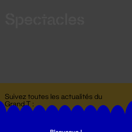
Spectacles
Suivez toutes les actualités du
Grand T :
S'inscrire
Bienvenue !