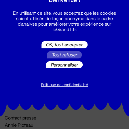
En utilisant ce site, vous acceptez que les cookies
soient utilisés de façon anonyme dans le cadre
d'analyse pour améliorer votre expérience sur
leGrandT.fr.
OK, tout accepter
Billetterie
Tout refuser
02 51 88 25 25
Personnaliser
billetterie@leGrandT.fr
Du lundi au vendredi 14h → 18h
🚨 Accueil physique impossible jusqu'à l'ouverture
Politique de confidentialité
Adresse postale uniquement :
19 rue Morand 44000 Nantes
Contact presse
Annie Ploteau