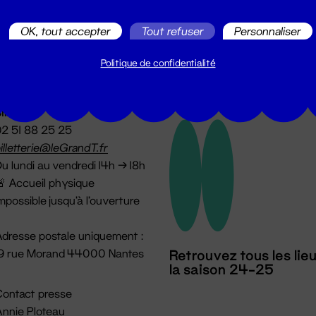
OK, tout accepter
Tout refuser
Personnaliser
Politique de confidentialité
illetterie
2 51 88 25 25
illetterie@leGrandT.fr
u lundi au vendredi 14h → 18h
 Accueil physique
mpossible jusqu'à l'ouverture
dresse postale uniquement :
19 rue Morand 44000 Nantes
Retrouvez tous les lie
la saison 24-25
ontact presse
nnie Ploteau