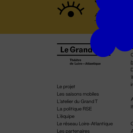
B
0
b
D

i
Le projet
Les saisons mobiles
A
L'atelier du Grand T
La politique RSE
L'équipe
Le réseau Loire-Atlantique
C
Les partenaires
A