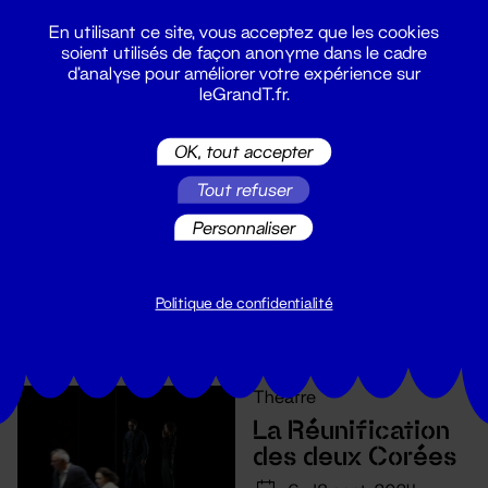
En utilisant ce site, vous acceptez que les cookies
soient utilisés de façon anonyme dans le cadre
d'analyse pour améliorer votre expérience sur
leGrandT.fr.
Théâtre
OK, tout accepter
Comment avouer
Tout refuser
son amour quand
on ne sait pas le
Personnaliser
mot pour le dire ?
19 - 22 nov. 2024
Politique de confidentialité
Théâtre
La Réunification
des deux Corées