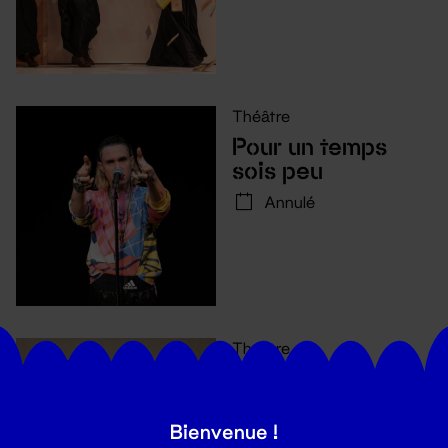
Théâtre
Pour un temps
sois peu
Annulé
Théâtre
Les Sables de
l'empereur
Bienvenue !
22 - 24 nov. 2024