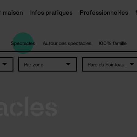
t maison
Infos pratiques
Professionnel·les
Spectacles
Autour des spectacles
100% famille
Par zone
Parc du Pointeau - Saint-Brévin-les-Pins
acles