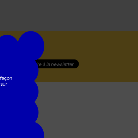
S'inscrire
à la newsletter
 façon
 sur