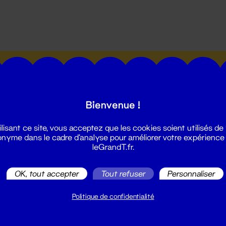
utes les actualités du Grand T :
Bienvenue !
ilisant ce site, vous acceptez que les cookies soient utilisés de
nyme dans le cadre d'analyse pour améliorer votre expérience
leGrandT.fr.
illetterie
2 51 88 25 25
OK, tout accepter
Tout refuser
Personnaliser
illetterie@leGrandT.fr
u lundi au vendredi 14h → 18h
Politique de confidentialité
 Accueil physique
mpossible jusqu'à l'ouverture