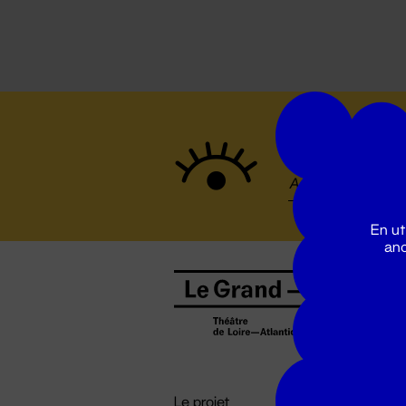
Suivez to
En ut
ano
B
0
b
D

i
Le projet