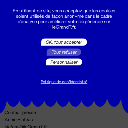
En utilisant ce site, vous acceptez que les cookies
soient utilisés de façon anonyme dans le cadre
d'analyse pour améliorer votre expérience sur
leGrandT.fr.
OK, tout accepter
Billetterie
Tout refuser
02 51 88 25 25
billetterie@leGrandT.fr
Personnaliser
Du lundi au vendredi 14h → 18h
🚨 Accueil physique impossible jusqu'à l'ouverture
Politique de confidentialité
Adresse postale uniquement :
19 rue Morand 44000 Nantes
Contact presse
Annie Ploteau
ploteau@leGrandT.fr