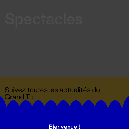
Spectacles
Suivez toutes les actualités du
Grand T :
S'inscrire
Bienvenue !