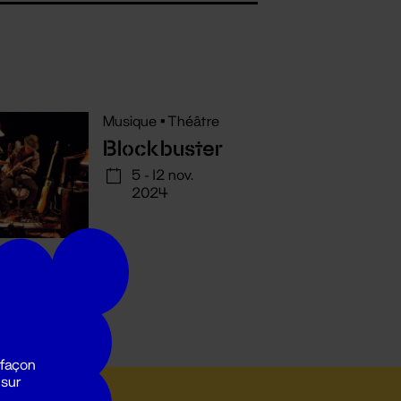
Musique
•
Théâtre
Blockbuster
5 - 12 nov.
2024
 façon
 sur