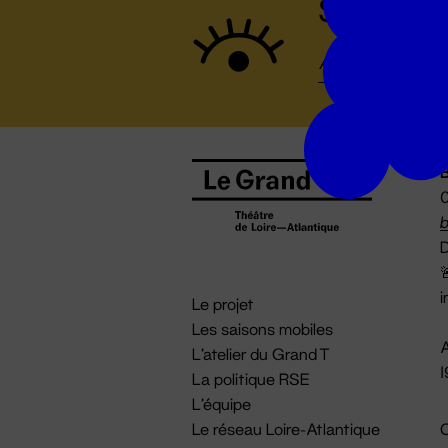
Suivez to
B
0
b
D

i
Le projet
Les saisons mobiles
A
L'atelier du Grand T
La politique RSE
L'équipe
Le réseau Loire-Atlantique
C