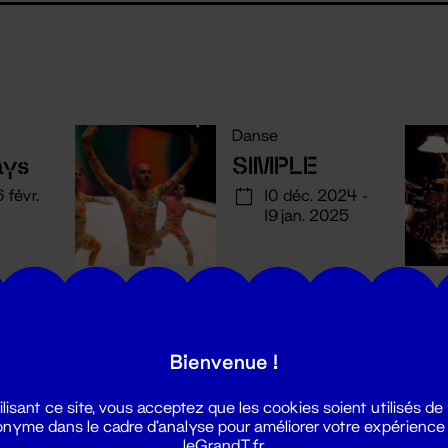
Danse
ays
SIMPLE
6 févr.
10 déc. 2024 -
19 jan. 2025
Bienvenue !
ilisant ce site, vous acceptez que les cookies soient utilisés de
nyme dans le cadre d'analyse pour améliorer votre expérience
leGrandT.fr.