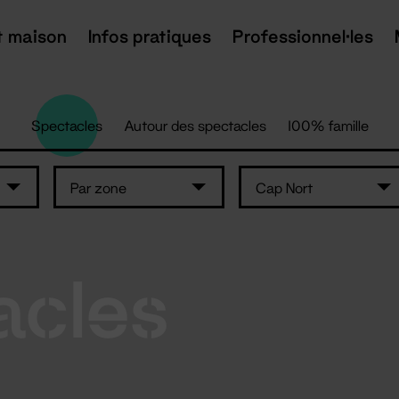
t maison
Infos pratiques
Professionnel·les
Spectacles
Autour des spectacles
100% famille
Par zone
Cap Nort
acles