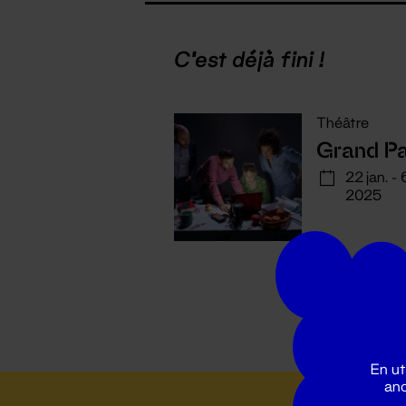
C'est déjà fini !
Théâtre
Grand P
22 jan. - 
2025
En ut
ano