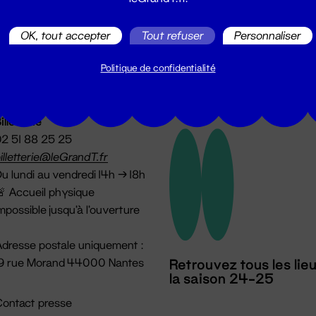
utes les actualités du Grand T :
OK, tout accepter
Tout refuser
Personnaliser
Politique de confidentialité
illetterie
2 51 88 25 25
illetterie@leGrandT.fr
u lundi au vendredi 14h → 18h
 Accueil physique
mpossible jusqu'à l'ouverture
dresse postale uniquement :
19 rue Morand 44000 Nantes
Retrouvez tous les lie
la saison 24-25
ontact presse