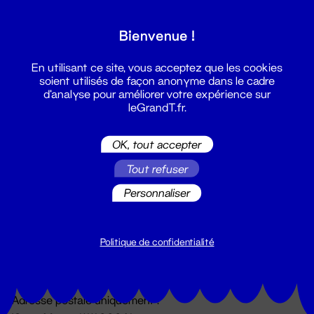
Grand T :
Bienvenue !
S'inscrire
En utilisant ce site, vous acceptez que les cookies
soient utilisés de façon anonyme dans le cadre
d'analyse pour améliorer votre expérience sur
leGrandT.fr.
OK, tout accepter
Tout refuser
Personnaliser
Billetterie
02 51 88 25 25
billetterie@leGrandT.fr
Politique de confidentialité
Du lundi au vendredi 14h → 18h
🚨 Accueil physique impossible jusqu'à l'ouverture
Adresse postale uniquement :