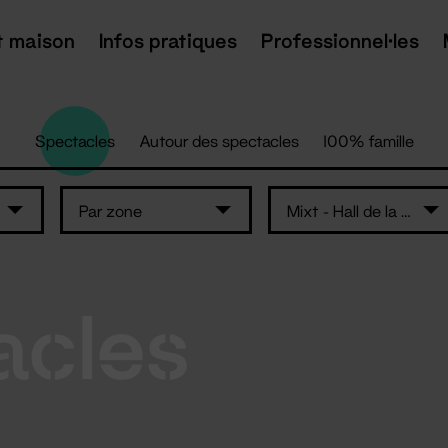
t maison
Infos pratiques
Professionnel·les
Spectacles
Autour des spectacles
100% famille
Par zone
Mixt - Hall de la salle Super
acles