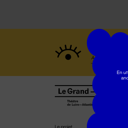
Suivez to
En ut
ano
B
0
b
D

i
Le projet