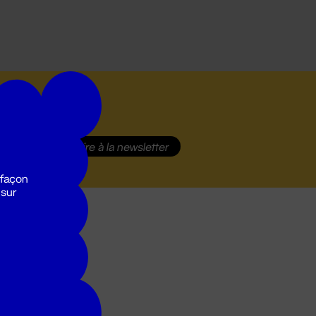
S'inscrire
à la newsletter
 façon
 sur