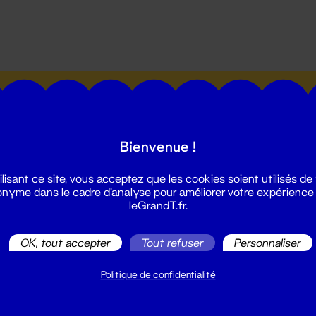
utes les actualités du Grand T :
Bienvenue !
ilisant ce site, vous acceptez que les cookies soient utilisés de
nyme dans le cadre d'analyse pour améliorer votre expérience
leGrandT.fr.
illetterie
2 51 88 25 25
OK, tout accepter
Tout refuser
Personnaliser
illetterie@leGrandT.fr
u lundi au vendredi 14h → 18h
Politique de confidentialité
 Accueil physique
mpossible jusqu'à l'ouverture