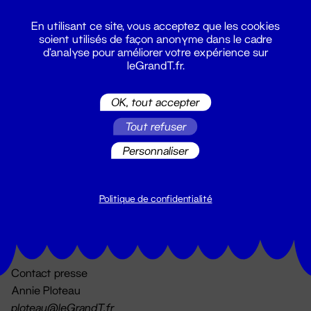
En utilisant ce site, vous acceptez que les cookies
soient utilisés de façon anonyme dans le cadre
d'analyse pour améliorer votre expérience sur
leGrandT.fr.
OK, tout accepter
Billetterie
Tout refuser
02 51 88 25 25
billetterie@leGrandT.fr
Personnaliser
Du lundi au vendredi 14h → 18h
🚨 Accueil physique impossible jusqu'à l'ouverture
Politique de confidentialité
Adresse postale uniquement :
19 rue Morand 44000 Nantes
Contact presse
Annie Ploteau
ploteau@leGrandT.fr