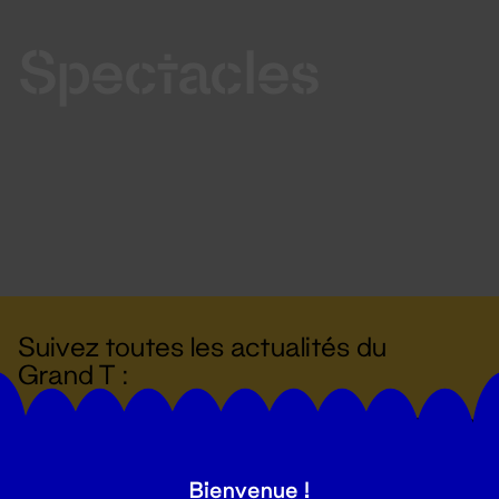
Spectacles
Suivez toutes les actualités du
Grand T :
S'inscrire
Bienvenue !