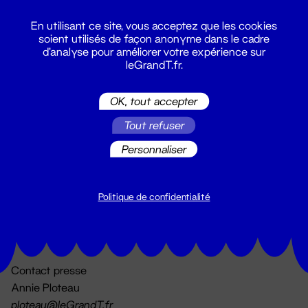
En utilisant ce site, vous acceptez que les cookies
soient utilisés de façon anonyme dans le cadre
d'analyse pour améliorer votre expérience sur
leGrandT.fr.
OK, tout accepter
Billetterie
Tout refuser
02 51 88 25 25
billetterie@leGrandT.fr
Personnaliser
Du lundi au vendredi 14h → 18h
🚨 Accueil physique impossible jusqu'à l'ouverture
Politique de confidentialité
Adresse postale uniquement :
19 rue Morand 44000 Nantes
Contact presse
Annie Ploteau
ploteau@leGrandT.fr