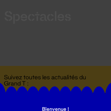
Spectacles
Suivez toutes les actualités du
Grand T :
S'inscrire
Bienvenue !