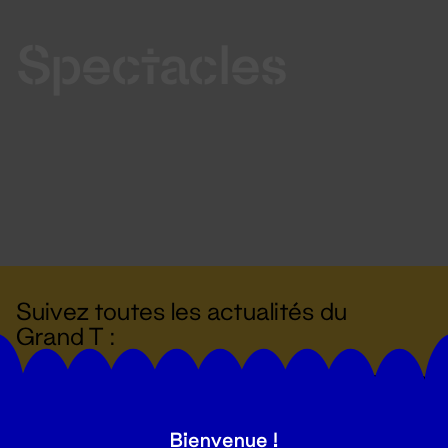
Spectacles
Suivez toutes les actualités du
Grand T :
S'inscrire
Bienvenue !