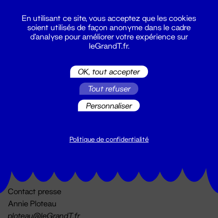
En utilisant ce site, vous acceptez que les cookies
soient utilisés de façon anonyme dans le cadre
d'analyse pour améliorer votre expérience sur
leGrandT.fr.
OK, tout accepter
Billetterie
Tout refuser
02 51 88 25 25
billetterie@leGrandT.fr
Personnaliser
Du lundi au vendredi 14h → 18h
🚨 Accueil physique impossible jusqu'à l'ouverture
Politique de confidentialité
Adresse postale uniquement :
19 rue Morand 44000 Nantes
Contact presse
Annie Ploteau
ploteau@leGrandT.fr