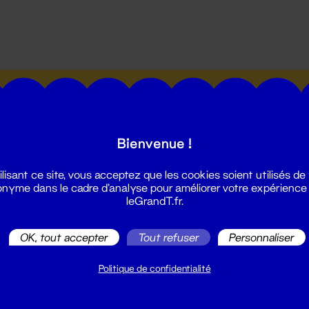
utes les actualités du Grand T :
Bienvenue !
ilisant ce site, vous acceptez que les cookies soient utilisés de
nyme dans le cadre d'analyse pour améliorer votre expérience
leGrandT.fr.
illetterie
2 51 88 25 25
OK, tout accepter
Tout refuser
Personnaliser
illetterie@leGrandT.fr
u lundi au vendredi 14h → 18h
Politique de confidentialité
 Accueil physique
mpossible jusqu'à l'ouverture