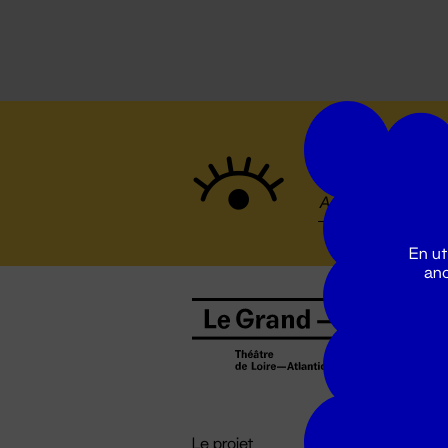
Suivez to
En ut
ano
B
0
b
D

i
Le projet