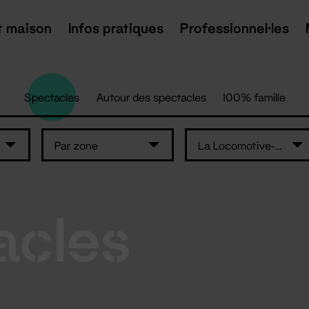
t maison
Infos pratiques
Professionnel·les
Spectacles
Autour des spectacles
100% famille
Par zone
La Locomotive-maison de quartier Erdre..
acles