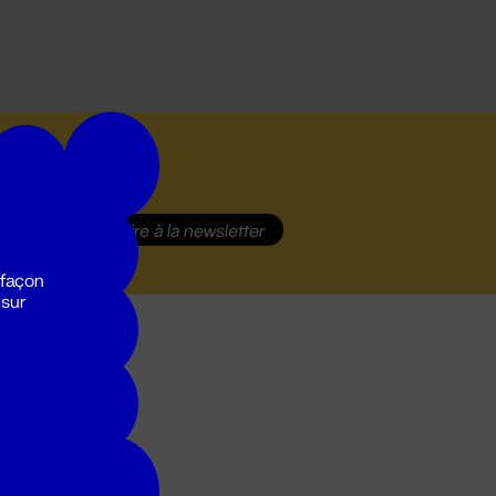
S'inscrire
à la newsletter
 façon
 sur